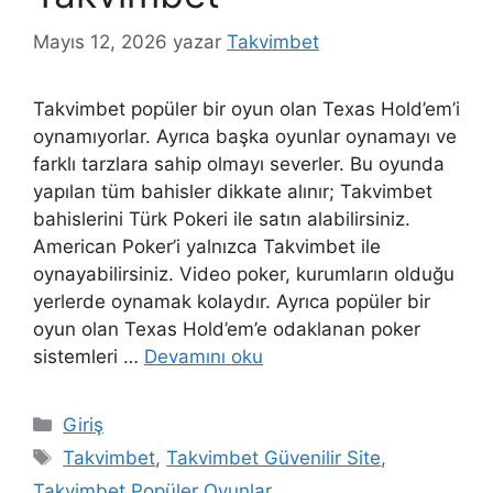
Mayıs 12, 2026
yazar
Takvimbet
Takvimbet popüler bir oyun olan Texas Hold’em’i
oynamıyorlar. Ayrıca başka oyunlar oynamayı ve
farklı tarzlara sahip olmayı severler. Bu oyunda
yapılan tüm bahisler dikkate alınır; Takvimbet
bahislerini Türk Pokeri ile satın alabilirsiniz.
American Poker’i yalnızca Takvimbet ile
oynayabilirsiniz. Video poker, kurumların olduğu
yerlerde oynamak kolaydır. Ayrıca popüler bir
oyun olan Texas Hold’em’e odaklanan poker
sistemleri …
Devamını oku
Kategoriler
Giriş
Etiketler
Takvimbet
,
Takvimbet Güvenilir Site
,
Takvimbet Popüler Oyunlar