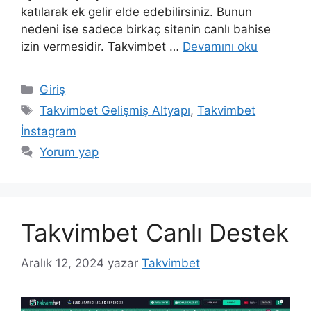
katılarak ek gelir elde edebilirsiniz. Bunun
nedeni ise sadece birkaç sitenin canlı bahise
izin vermesidir. Takvimbet …
Devamını oku
Kategoriler
Giriş
Etiketler
Takvimbet Gelişmiş Altyapı
,
Takvimbet
İnstagram
Yorum yap
Takvimbet Canlı Destek
Aralık 12, 2024
yazar
Takvimbet