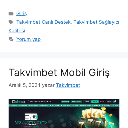
Kategoriler
Giriş
Etiketler
Takvimbet Canlı Destek
,
Takvimbet Sağlayıcı
Kalitesi
Yorum yap
Takvimbet Mobil Giriş
Aralık 5, 2024
yazar
Takvimbet