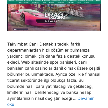
Takvimbet Canlı Destek sitedeki farklı
departmanlardan hızlı çözümler bulmanıza
yardımcı olmak için daha fazla destek konusu
ekledi. Web sitesinde spor bahisleri, canlı
bahisler, canlı casinolar dahil olmak üzere çeşitli
bölümler bulunmaktadır. Ayrıca özellikle finansal
ticaret sektöründe ilgi oldukça fazla. Bu
bölümde nasıl para yatırılacağı ve çekileceği,
limitlerin nasıl belirleneceği ve banka hesap
ayrıntılarınızın nasıl değiştirileceği …
Devamını
oku