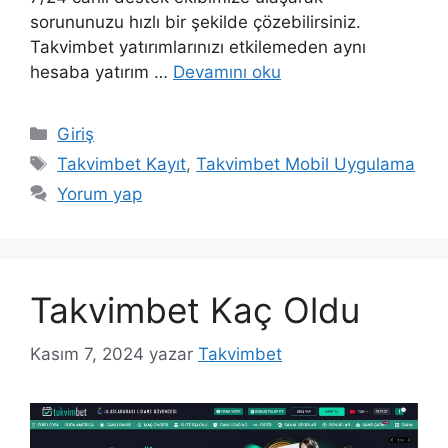
sorununuzu hızlı bir şekilde çözebilirsiniz.
Takvimbet yatırımlarınızı etkilemeden aynı
hesaba yatırım …
Devamını oku
Kategoriler
Giriş
Etiketler
Takvimbet Kayıt
,
Takvimbet Mobil Uygulama
Yorum yap
Takvimbet Kaç Oldu
Kasım 7, 2024
yazar
Takvimbet