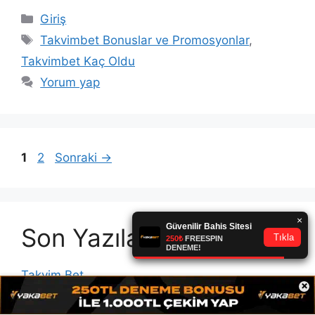
Kategoriler
Giriş
Etiketler
Takvimbet Bonuslar ve Promosyonlar
,
Takvimbet Kaç Oldu
Yorum yap
Sayfa
Sayfa
1
2
Sonraki
→
Son Yazılar
Takvim Bet
×
Takvimbet Şikayet