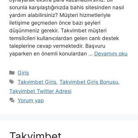
sorunla karşılaştığınızda bahis sitesinden nasıl
yardım alabilirsiniz? Müşteri hizmetleriyle
iletişime geçmeden önce bazı şeyleri
düşünmeniz gerekir. Takvimbet müşteri
temsilcileri kullanıcılardan gelen canlı destek
taleplerine cevap vermektedir. Başvuru
yaparken en önemli konulardan …
Devamını oku
Kategoriler
Giriş
Etiketler
Takvimbet Giriş
,
Takvimbet Giriş Bonusu
,
Takvimbet Twitter Adresi
Yorum yap
Takvimbet