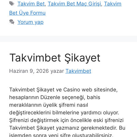
Etiketler
Takvim Bet
,
Takvim Bet Maç Girişi
,
Takvim
Bet Üye Formu
Yorum yap
Takvimbet Şikayet
Haziran 9, 2026
yazar
Takvimbet
Takvimbet Şikayet ve Casino web sitesinde,
hesaplarının Düzenle seçeneği, bahis
meraklılarının üyelik şifremi nasıl
değiştireceklerini bilmelerine yardımcı oluyor.
Şifrenizi değiştirmek için öncelikle eski şifrenizi
Takvimbet Şikayet yazmanız gerekmektedir. Bu
işlemden sonra yeni şifre oluşturabilirsiniz.