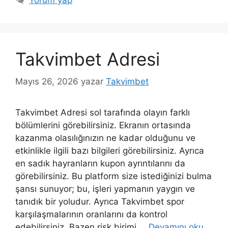
Takvimbet Adresi
Mayıs 26, 2026
yazar
Takvimbet
Takvimbet Adresi sol tarafında olayın farklı
bölümlerini görebilirsiniz. Ekranın ortasında
kazanma olasılığınızın ne kadar olduğunu ve
etkinlikle ilgili bazı bilgileri görebilirsiniz. Ayrıca
en sadık hayranların kupon ayrıntılarını da
görebilirsiniz. Bu platform size istediğinizi bulma
şansı sunuyor; bu, işleri yapmanın yaygın ve
tanıdık bir yoludur. Ayrıca Takvimbet spor
karşılaşmalarının oranlarını da kontrol
edebilirsiniz. Bazen risk birimi …
Devamını oku