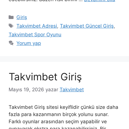
Kategoriler
Giriş
Etiketler
Takvimbet Adresi
,
Takvimbet Güncel Giriş
,
Takvimbet Spor Oyunu
Yorum yap
Takvimbet Giriş
Mayıs 19, 2026
yazar
Takvimbet
Takvimbet Giriş sitesi keyiflidir çünkü size daha
fazla para kazanmanın birçok yolunu sunar.
Farklı oyunlar arasından seçim yapabilir ve
oynayarak ekstra para kazanabilirsiniz. Bir