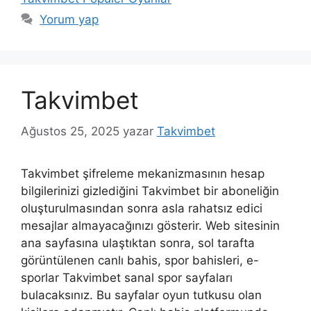
Yorum yap
Takvimbet
Ağustos 25, 2025
yazar
Takvimbet
Takvimbet şifreleme mekanizmasının hesap
bilgilerinizi gizlediğini Takvimbet bir aboneliğin
oluşturulmasından sonra asla rahatsız edici
mesajlar almayacağınızı gösterir. Web sitesinin
ana sayfasına ulaştıktan sonra, sol tarafta
görüntülenen canlı bahis, spor bahisleri, e-
sporlar Takvimbet sanal spor sayfaları
bulacaksınız. Bu sayfalar oyun tutkusu olan