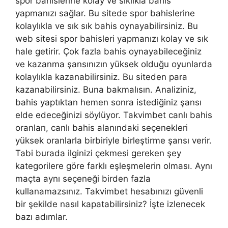
spor bahislerine kolay ve sıklıkla bahis
yapmanızı sağlar. Bu sitede spor bahislerine
kolaylıkla ve sık sık bahis oynayabilirsiniz. Bu
web sitesi spor bahisleri yapmanızı kolay ve sık
hale getirir. Çok fazla bahis oynayabileceğiniz
ve kazanma şansınızın yüksek olduğu oyunlarda
kolaylıkla kazanabilirsiniz. Bu siteden para
kazanabilirsiniz. Buna bakmalısın. Analiziniz,
bahis yaptıktan hemen sonra istediğiniz şansı
elde edeceğinizi söylüyor. Takvimbet canlı bahis
oranları, canlı bahis alanındaki seçenekleri
yüksek oranlarla birbiriyle birleştirme şansı verir.
Tabi burada ilginizi çekmesi gereken şey
kategorilere göre farklı eşleşmelerin olması. Aynı
maçta aynı seçeneği birden fazla
kullanamazsınız. Takvimbet hesabınızı güvenli
bir şekilde nasıl kapatabilirsiniz? İşte izlenecek
bazı adımlar.