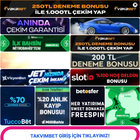
×
TAKVIMBET GİRİŞ İÇİN TIKLAYINIZ!