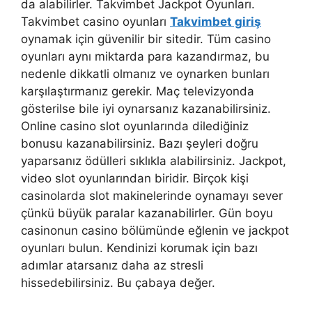
da alabilirler. Takvimbet Jackpot Oyunları.
Takvimbet casino oyunları
Takvimbet giriş
oynamak için güvenilir bir sitedir. Tüm casino
oyunları aynı miktarda para kazandırmaz, bu
nedenle dikkatli olmanız ve oynarken bunları
karşılaştırmanız gerekir. Maç televizyonda
gösterilse bile iyi oynarsanız kazanabilirsiniz.
Online casino slot oyunlarında dilediğiniz
bonusu kazanabilirsiniz. Bazı şeyleri doğru
yaparsanız ödülleri sıklıkla alabilirsiniz. Jackpot,
video slot oyunlarından biridir. Birçok kişi
casinolarda slot makinelerinde oynamayı sever
çünkü büyük paralar kazanabilirler. Gün boyu
casinonun casino bölümünde eğlenin ve jackpot
oyunları bulun. Kendinizi korumak için bazı
adımlar atarsanız daha az stresli
hissedebilirsiniz. Bu çabaya değer.