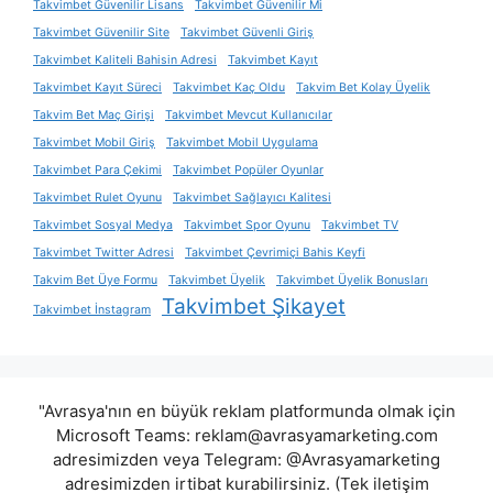
Takvimbet Güvenilir Lisans
Takvimbet Güvenilir Mi
Takvimbet Güvenilir Site
Takvimbet Güvenli Giriş
Takvimbet Kaliteli Bahisin Adresi
Takvimbet Kayıt
Takvimbet Kayıt Süreci
Takvimbet Kaç Oldu
Takvim Bet Kolay Üyelik
Takvim Bet Maç Girişi
Takvimbet Mevcut Kullanıcılar
Takvimbet Mobil Giriş
Takvimbet Mobil Uygulama
Takvimbet Para Çekimi
Takvimbet Popüler Oyunlar
Takvimbet Rulet Oyunu
Takvimbet Sağlayıcı Kalitesi
Takvimbet Sosyal Medya
Takvimbet Spor Oyunu
Takvimbet TV
Takvimbet Twitter Adresi
Takvimbet Çevrimiçi Bahis Keyfi
Takvim Bet Üye Formu
Takvimbet Üyelik
Takvimbet Üyelik Bonusları
Takvimbet Şikayet
Takvimbet İnstagram
"Avrasya'nın en büyük reklam platformunda olmak için
Microsoft Teams:
reklam@avrasyamarketing.com
adresimizden veya Telegram: @Avrasyamarketing
adresimizden irtibat kurabilirsiniz. (Tek iletişim