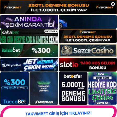
×
TAKVIMBET GİRİŞ İÇİN TIKLAYINIZ!