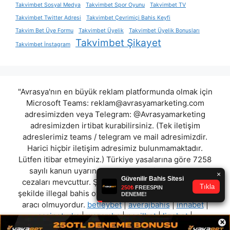
Takvimbet Sosyal Medya
Takvimbet Spor Oyunu
Takvimbet TV
Takvimbet Twitter Adresi
Takvimbet Çevrimiçi Bahis Keyfi
Takvim Bet Üye Formu
Takvimbet Üyelik
Takvimbet Üyelik Bonusları
Takvimbet Şikayet
Takvimbet İnstagram
"Avrasya'nın en büyük reklam platformunda olmak için
Microsoft Teams:
reklam@avrasyamarketing.com
adresimizden veya Telegram: @Avrasyamarketing
adresimizden irtibat kurabilirsiniz. (Tek iletişim
adreslerimiz teams / telegram ve mail adresimizdir.
Harici hiçbir iletişim adresimiz bulunmamaktadır.
Lütfen itibar etmeyiniz.) Türkiye yasalarına göre 7258
sayılı kanun uyarınca yasa dışı bahis oynamanın
cezaları mevcuttur. Şu an bulunduğunuz site hiç bir
şekilde illegal bahis oyunları oynatmıyor ve oynamaya
aracı olmuyordur.
betleybet
|
averajbahis
|
innabet
|
casinoturka
|
wazamba
|
nesilbet
|
ligobet
|
×
veracasino
"