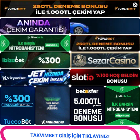
×
TAKVIMBET GİRİŞ İÇİN TIKLAYINIZ!