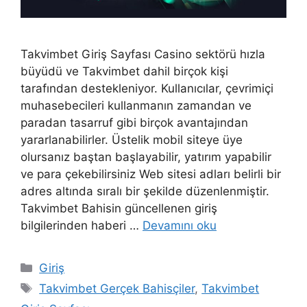
Takvimbet Giriş Sayfası Casino sektörü hızla
büyüdü ve Takvimbet dahil birçok kişi
tarafından destekleniyor. Kullanıcılar, çevrimiçi
muhasebecileri kullanmanın zamandan ve
paradan tasarruf gibi birçok avantajından
yararlanabilirler. Üstelik mobil siteye üye
olursanız baştan başlayabilir, yatırım yapabilir
ve para çekebilirsiniz Web sitesi adları belirli bir
adres altında sıralı bir şekilde düzenlenmiştir.
Takvimbet Bahisin güncellenen giriş
bilgilerinden haberi …
Devamını oku
Kategoriler
Giriş
Etiketler
Takvimbet Gerçek Bahisçiler
,
Takvimbet