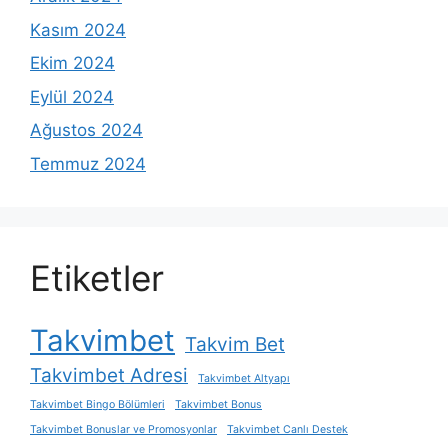
Kasım 2024
Ekim 2024
Eylül 2024
Ağustos 2024
Temmuz 2024
Etiketler
Takvimbet
Takvim Bet
Takvimbet Adresi
Takvimbet Altyapı
Takvimbet Bingo Bölümleri
Takvimbet Bonus
Takvimbet Bonuslar ve Promosyonlar
Takvimbet Canlı Destek