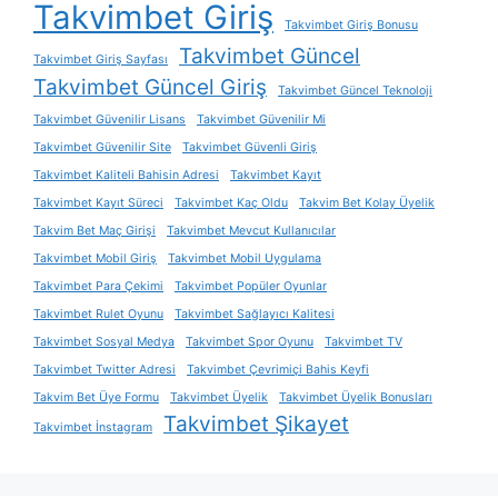
Takvimbet Giriş
Takvimbet Giriş Bonusu
Takvimbet Güncel
Takvimbet Giriş Sayfası
Takvimbet Güncel Giriş
Takvimbet Güncel Teknoloji
Takvimbet Güvenilir Lisans
Takvimbet Güvenilir Mi
Takvimbet Güvenilir Site
Takvimbet Güvenli Giriş
Takvimbet Kaliteli Bahisin Adresi
Takvimbet Kayıt
Takvimbet Kayıt Süreci
Takvimbet Kaç Oldu
Takvim Bet Kolay Üyelik
Takvim Bet Maç Girişi
Takvimbet Mevcut Kullanıcılar
Takvimbet Mobil Giriş
Takvimbet Mobil Uygulama
Takvimbet Para Çekimi
Takvimbet Popüler Oyunlar
Takvimbet Rulet Oyunu
Takvimbet Sağlayıcı Kalitesi
Takvimbet Sosyal Medya
Takvimbet Spor Oyunu
Takvimbet TV
Takvimbet Twitter Adresi
Takvimbet Çevrimiçi Bahis Keyfi
Takvim Bet Üye Formu
Takvimbet Üyelik
Takvimbet Üyelik Bonusları
Takvimbet Şikayet
Takvimbet İnstagram