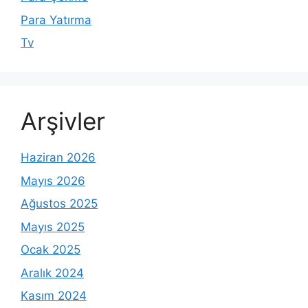
Para Yatırma
Tv
Arşivler
Haziran 2026
Mayıs 2026
Ağustos 2025
Mayıs 2025
Ocak 2025
Aralık 2024
Kasım 2024