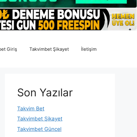
et Giriş
Takvimbet Şikayet
İletişim
Son Yazılar
Takvim Bet
Takvimbet Şikayet
Takvimbet Güncel