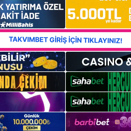
TAKVIMBET GİRİŞ İÇİN TIKLAYINIZ!