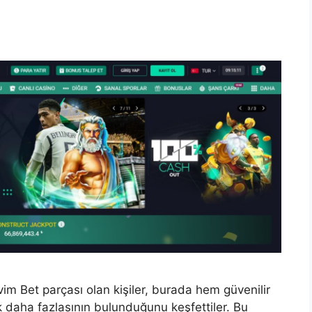
im Bet parçası olan kişiler, burada hem güvenilir
 daha fazlasının bulunduğunu keşfettiler. Bu