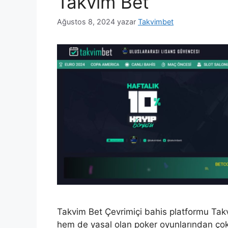
Takvim Bet
Ağustos 8, 2024
yazar
Takvimbet
Takvim Bet Çevrimiçi bahis platformu Takv
hem de yasal olan poker oyunlarından çok