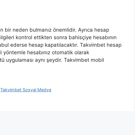
n bir neden bulmanız önemlidir. Ayrıca hesap
ilgileri kontrol ettikten sonra bahisçiye hesabının
ı kabul ederse hesap kapatılacaktır. Takvimbet hesap
i yöntemle hesabınız otomatik olarak
tü uygulaması aynı şeydir. Takvimbet mobil
,
Takvimbet Sosyal Medya