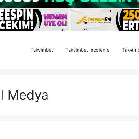
Takvimbet
Takvimbet İnceleme
Takvimb
al Medya