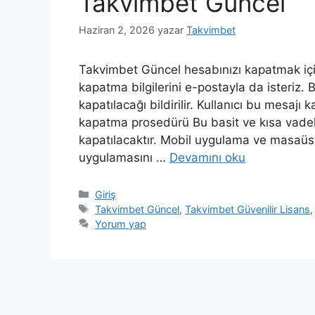
Takvimbet Güncel
Haziran 2, 2026
yazar
Takvimbet
Takvimbet Güncel hesabınızı kapatmak içi
kapatma bilgilerini e-postayla da isteriz. B
kapatılacağı bildirilir. Kullanıcı bu mesaj
kapatma prosedürü Bu basit ve kısa vadel
kapatılacaktır. Mobil uygulama ve masaüs
uygulamasını …
Devamını oku
Kategoriler
Giriş
Etiketler
Takvimbet Güncel
,
Takvimbet Güvenilir Lisans
Yorum yap