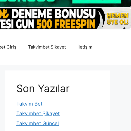
et Giriş
Takvimbet Şikayet
İletişim
Son Yazılar
Takvim Bet
Takvimbet Şikayet
Takvimbet Güncel