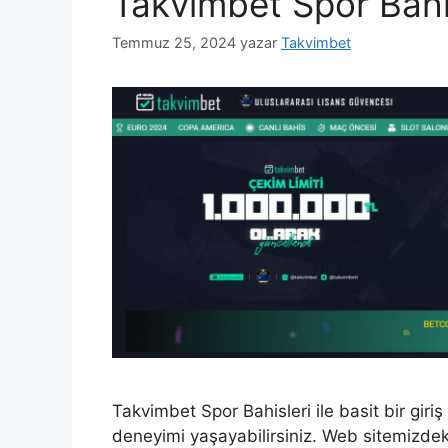
Takvimbet Spor Bahi
Temmuz 25, 2024
yazar
Takvimbet
Takvimbet Spor Bahisleri ile basit bir giriş
deneyimi yaşayabilirsiniz. Web sitemizdeki