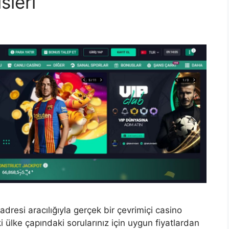
sleri
 adresi aracılığıyla gerçek bir çevrimiçi casino
 ülke çapındaki sorularınız için uygun fiyatlardan