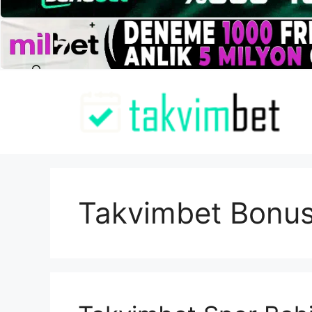
İçeriğe
atla
Takvimbet Bonus