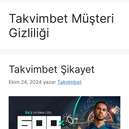
Takvimbet Müşteri
Gizliliği
Takvimbet Şikayet
Ekim 24, 2024
yazar
Takvimbet