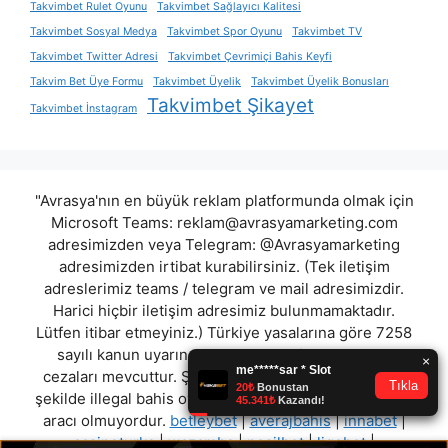
Takvimbet Rulet Oyunu
Takvimbet Sağlayıcı Kalitesi
Takvimbet Sosyal Medya
Takvimbet Spor Oyunu
Takvimbet TV
Takvimbet Twitter Adresi
Takvimbet Çevrimiçi Bahis Keyfi
Takvim Bet Üye Formu
Takvimbet Üyelik
Takvimbet Üyelik Bonusları
Takvimbet Şikayet
Takvimbet İnstagram
"Avrasya'nın en büyük reklam platformunda olmak için
Microsoft Teams:
reklam@avrasyamarketing.com
adresimizden veya Telegram: @Avrasyamarketing
adresimizden irtibat kurabilirsiniz. (Tek iletişim
adreslerimiz teams / telegram ve mail adresimizdir.
Harici hiçbir iletişim adresimiz bulunmamaktadır.
Lütfen itibar etmeyiniz.) Türkiye yasalarına göre 7258
sayılı kanun uyarınca yasa dışı bahis oynamanın
cezaları mevcuttur. Şu an bulunduğunuz site hiç bir
şekilde illegal bahis oyunları oynatmıyor ve oynamaya
aracı olmuyordur.
betleybet
|
averajbahis
|
innabet
|
casinoturka
|
wazamba
|
nesilbet
|
ligobet
|