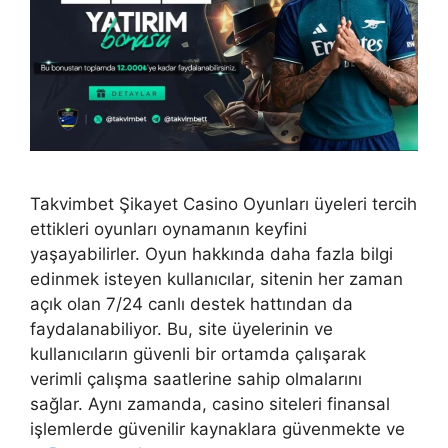
Takvimbet Şikayet Casino Oyunları üyeleri tercih
ettikleri oyunları oynamanın keyfini
yaşayabilirler. Oyun hakkında daha fazla bilgi
edinmek isteyen kullanıcılar, sitenin her zaman
açık olan 7/24 canlı destek hattından da
faydalanabiliyor. Bu, site üyelerinin ve
kullanıcıların güvenli bir ortamda çalışarak
verimli çalışma saatlerine sahip olmalarını
sağlar. Aynı zamanda, casino siteleri finansal
işlemlerde güvenilir kaynaklara güvenmekte ve