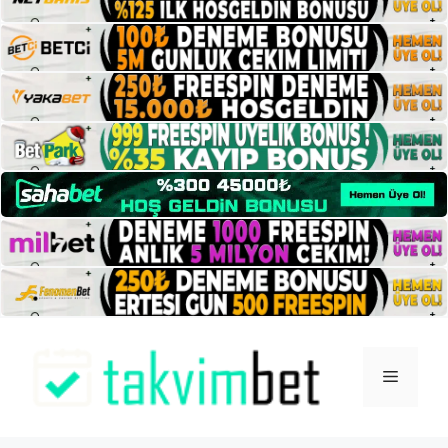
İçeriğe
atla
Menü