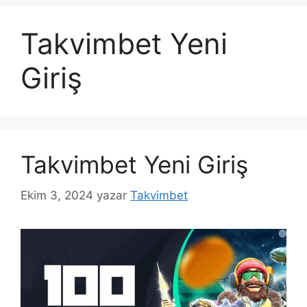
Takvimbet Yeni
Giriş
Takvimbet Yeni Giriş
Ekim 3, 2024
yazar
Takvimbet