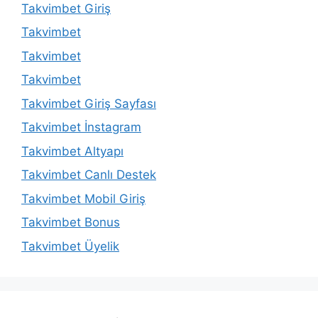
Takvimbet Giriş
Takvimbet
Takvimbet
Takvimbet
Takvimbet Giriş Sayfası
Takvimbet İnstagram
Takvimbet Altyapı
Takvimbet Canlı Destek
Takvimbet Mobil Giriş
Takvimbet Bonus
Takvimbet Üyelik