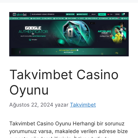
Takvimbet Casino
Oyunu
Ağustos 22, 2024
yazar
Takvimbet
Takvimbet Casino Oyunu Herhangi bir sorunuz
yorumunuz varsa, makalede verilen adrese bize