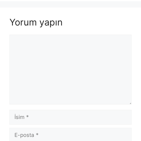
Yorum yapın
Yorum
İsim
E-
posta