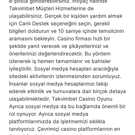
e-posta gönderebilirsiniz. İhtiyaç halinde
Takvimbet Müşteri Hizmetlerine de
ulaşabilirsiniz. Gerçek bir kişiden yardım almak
için Canlı Destek seçeneğini seçin, gerekli
bilgileri doldurun ve 10 saniye içinde temsilcinin
aramasını bekleyin. Casino firması hızlı bir
şekilde yanıt verecek ve şikâyetlerinizi ve
önerilerinizi değerlendirecektir. Bu yöntem
izlenerek iş hemen tamamlanır ve bahisler
iyileştirilir. Sosyal medya hesapları aracılığıyla
sitedeki aktivitenin izlenmesinden sorumluyuz.
İnsanlar sosyal medya hesaplarınızı takip
ederek etkinlik ve turnuvalara dair birçok detaya
ulaşabilmektedir. Takvimbet Casino Oyunu
Ayrıca sosyal medya da bu bağlamda önemli bir
rol oynuyor. Ayrıca sosyal medya
platformlarımızda da işletmemizi sıklıkla
tanıtıyoruz. Çevrimiçi casino platformlarının en