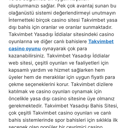
oluşturmanızı sağlar. Pek çok avantaj sunan bu
olağanüstü sistemi değerlendirmeyi unutmayın
İnternetteki birçok casino sitesi Takvimbet yasa
dışı bahis için oranlar ve oranlar sunmaktadır.
Takvimbet Yasadışı İddialar sitesindeki casino
oyunlarına ve diğer canlı bahislere
Takvimbet
casino oyunu
oynayarak çok para
kazanabilirsiniz. Takvimbet Yasadışı İddialar
web sitesi, çeşitli oyunları ve faaliyetleri için
kapsamlı yardım ve hizmet sağlarken hem
üyeler hem de meraklılar için uygun fiyatlı para
çekme seçeneklerini korur. Takvimbet dizilere
katılmak ve casino oyunları oynamak için
öncelikle yasa dışı casino sitesine üye olmanız
gerekmektedir. Takvimbet Yasadışı Bahis Sitesi,
çok çeşitli Takvimbet casino oyunları ve canlı
bahis sistemlerinde spor bahisleri için sıklıkla ilk
seçenek olan popüler bir çevrimiçi casino