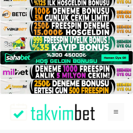
İçeriğe
atla
Menü