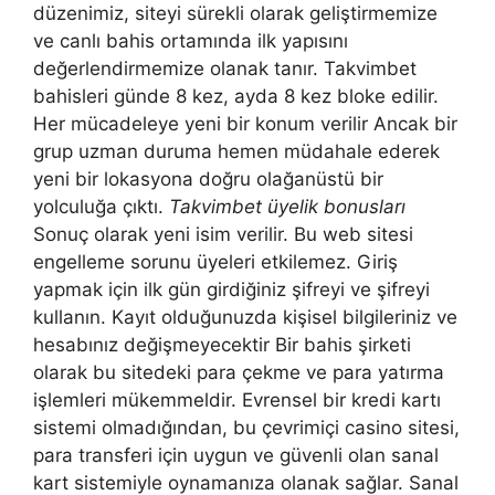
düzenimiz, siteyi sürekli olarak geliştirmemize
ve canlı bahis ortamında ilk yapısını
değerlendirmemize olanak tanır. Takvimbet
bahisleri günde 8 kez, ayda 8 kez bloke edilir.
Her mücadeleye yeni bir konum verilir Ancak bir
grup uzman duruma hemen müdahale ederek
yeni bir lokasyona doğru olağanüstü bir
yolculuğa çıktı.
Takvimbet üyelik bonusları
Sonuç olarak yeni isim verilir. Bu web sitesi
engelleme sorunu üyeleri etkilemez. Giriş
yapmak için ilk gün girdiğiniz şifreyi ve şifreyi
kullanın. Kayıt olduğunuzda kişisel bilgileriniz ve
hesabınız değişmeyecektir Bir bahis şirketi
olarak bu sitedeki para çekme ve para yatırma
işlemleri mükemmeldir. Evrensel bir kredi kartı
sistemi olmadığından, bu çevrimiçi casino sitesi,
para transferi için uygun ve güvenli olan sanal
kart sistemiyle oynamanıza olanak sağlar. Sanal