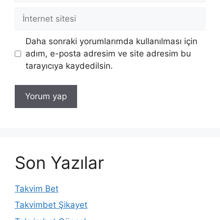
İnternet
sitesi
Daha sonraki yorumlarımda kullanılması için
adım, e-posta adresim ve site adresim bu
tarayıcıya kaydedilsin.
Son Yazılar
Takvim Bet
Takvimbet Şikayet