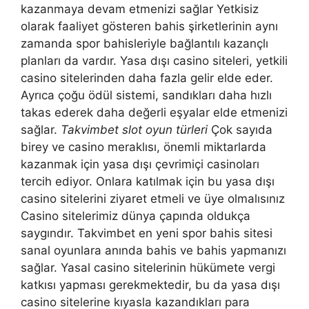
kazanmaya devam etmenizi sağlar Yetkisiz
olarak faaliyet gösteren bahis şirketlerinin aynı
zamanda spor bahisleriyle bağlantılı kazançlı
planları da vardır. Yasa dışı casino siteleri, yetkili
casino sitelerinden daha fazla gelir elde eder.
Ayrıca çoğu ödül sistemi, sandıkları daha hızlı
takas ederek daha değerli eşyalar elde etmenizi
sağlar.
Takvimbet slot oyun türleri
Çok sayıda
birey ve casino meraklısı, önemli miktarlarda
kazanmak için yasa dışı çevrimiçi casinoları
tercih ediyor. Onlara katılmak için bu yasa dışı
casino sitelerini ziyaret etmeli ve üye olmalısınız
Casino sitelerimiz dünya çapında oldukça
saygındır. Takvimbet en yeni spor bahis sitesi
sanal oyunlara anında bahis ve bahis yapmanızı
sağlar. Yasal casino sitelerinin hükümete vergi
katkısı yapması gerekmektedir, bu da yasa dışı
casino sitelerine kıyasla kazandıkları para