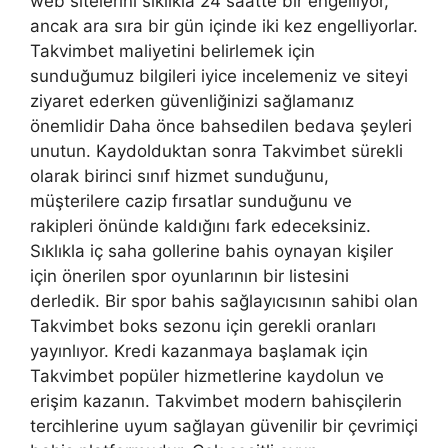
web sitelerini sıklıkla 24 saatte bir engelliyor,
ancak ara sıra bir gün içinde iki kez engelliyorlar.
Takvimbet maliyetini belirlemek için
sunduğumuz bilgileri iyice incelemeniz ve siteyi
ziyaret ederken güvenliğinizi sağlamanız
önemlidir Daha önce bahsedilen bedava şeyleri
unutun. Kaydolduktan sonra Takvimbet sürekli
olarak birinci sınıf hizmet sunduğunu,
müşterilere cazip fırsatlar sunduğunu ve
rakipleri önünde kaldığını fark edeceksiniz.
Sıklıkla iç saha gollerine bahis oynayan kişiler
için önerilen spor oyunlarının bir listesini
derledik. Bir spor bahis sağlayıcısının sahibi olan
Takvimbet boks sezonu için gerekli oranları
yayınlıyor. Kredi kazanmaya başlamak için
Takvimbet popüler hizmetlerine kaydolun ve
erişim kazanın. Takvimbet modern bahisçilerin
tercihlerine uyum sağlayan güvenilir bir çevrimiçi