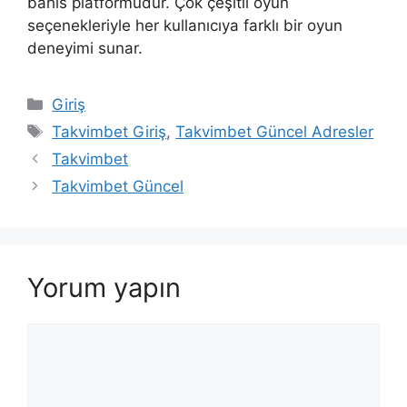
bahis platformudur. Çok çeşitli oyun
seçenekleriyle her kullanıcıya farklı bir oyun
deneyimi sunar.
Kategoriler
Giriş
Etiketler
Takvimbet Giriş
,
Takvimbet Güncel Adresler
Takvimbet
Takvimbet Güncel
Yorum yapın
Yorum