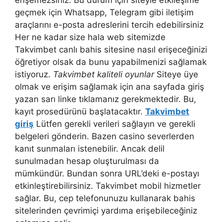
erişemezsiniz. Bu durum için siteyle etkileşime
geçmek için Whatsapp, Telegram gibi iletişim
araçlarını e-posta adreslerini tercih edebilirsiniz
Her ne kadar size hala web sitemizde
Takvimbet canlı bahis sitesine nasıl erişeceğinizi
öğretiyor olsak da bunu yapabilmenizi sağlamak
istiyoruz.
Takvimbet kaliteli oyunlar
Siteye üye
olmak ve erişim sağlamak için ana sayfada giriş
yazan sarı linke tıklamanız gerekmektedir. Bu,
kayıt prosedürünü başlatacaktır.
Takvimbet
giriş
Lütfen gerekli verileri sağlayın ve gerekli
belgeleri gönderin. Bazen casino severlerden
kanıt sunmaları istenebilir. Ancak delil
sunulmadan hesap oluşturulması da
mümkündür. Bundan sonra URL’deki e-postayı
etkinleştirebilirsiniz. Takvimbet mobil hizmetler
sağlar. Bu, cep telefonunuzu kullanarak bahis
sitelerinden çevrimiçi yardıma erişebileceğiniz