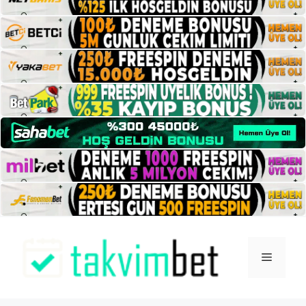
İçeriğe
atla
Menü