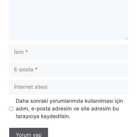
İsim
E-
posta
İnternet
sitesi
Daha sonraki yorumlarımda kullanılması için
adım, e-posta adresim ve site adresim bu
tarayıcıya kaydedilsin.