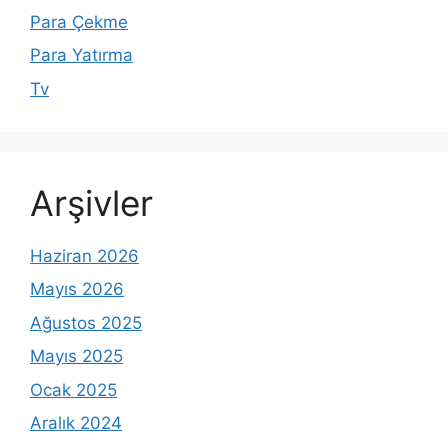
Para Çekme
Para Yatırma
Tv
Arşivler
Haziran 2026
Mayıs 2026
Ağustos 2025
Mayıs 2025
Ocak 2025
Aralık 2024