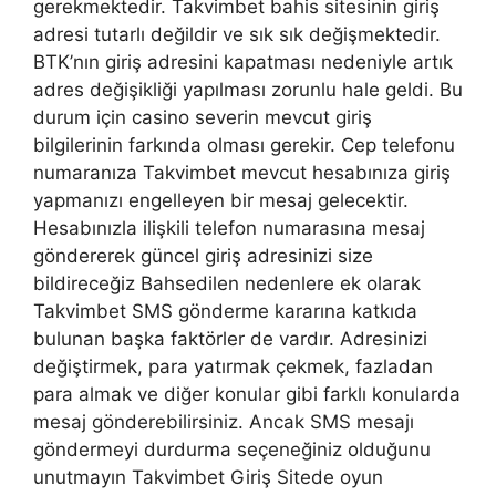
gerekmektedir. Takvimbet bahis sitesinin giriş
adresi tutarlı değildir ve sık sık değişmektedir.
BTK’nın giriş adresini kapatması nedeniyle artık
adres değişikliği yapılması zorunlu hale geldi. Bu
durum için casino severin mevcut giriş
bilgilerinin farkında olması gerekir. Cep telefonu
numaranıza Takvimbet mevcut hesabınıza giriş
yapmanızı engelleyen bir mesaj gelecektir.
Hesabınızla ilişkili telefon numarasına mesaj
göndererek güncel giriş adresinizi size
bildireceğiz Bahsedilen nedenlere ek olarak
Takvimbet SMS gönderme kararına katkıda
bulunan başka faktörler de vardır. Adresinizi
değiştirmek, para yatırmak çekmek, fazladan
para almak ve diğer konular gibi farklı konularda
mesaj gönderebilirsiniz. Ancak SMS mesajı
göndermeyi durdurma seçeneğiniz olduğunu
unutmayın Takvimbet Giriş Sitede oyun