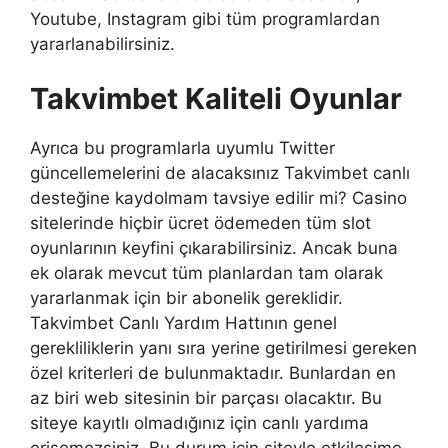
Youtube, Instagram gibi tüm programlardan
yararlanabilirsiniz.
Takvimbet Kaliteli Oyunlar
Ayrıca bu programlarla uyumlu Twitter
güncellemelerini de alacaksınız Takvimbet canlı
desteğine kaydolmam tavsiye edilir mi? Casino
sitelerinde hiçbir ücret ödemeden tüm slot
oyunlarının keyfini çıkarabilirsiniz. Ancak buna
ek olarak mevcut tüm planlardan tam olarak
yararlanmak için bir abonelik gereklidir.
Takvimbet Canlı Yardım Hattının genel
gerekliliklerin yanı sıra yerine getirilmesi gereken
özel kriterleri de bulunmaktadır. Bunlardan en
az biri web sitesinin bir parçası olacaktır. Bu
siteye kayıtlı olmadığınız için canlı yardıma